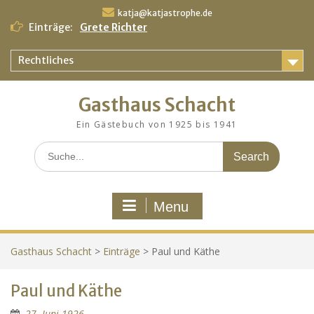
Skip
katja@katjastrophe.de
to
Einträge:
Grete Richter
content
Wilhelm der Kleine
Paul, Lenchen und Ilse
Rechtliches
Gasthaus Schacht
Ein Gästebuch von 1925 bis 1941
Search
for:
Menu
Gasthaus Schacht
>
Einträge
>
Paul und Käthe
Paul und Käthe
27. Juni 1926